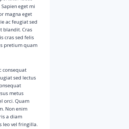
 Sapien eget mi
olor magna eget
ie ac feugiat sed
 blandit. Cras
s cras sed felis
sus pretium quam
nc consequat
ugiat sed lectus
consequat
rsus metus
el orci. Quam
m. Non enim
uris a diam
leo vel fringilla.