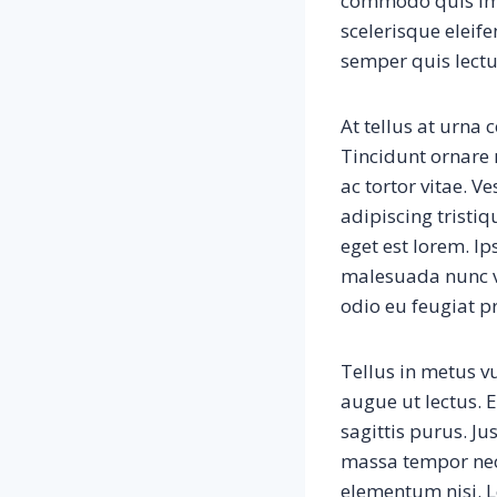
commodo quis impe
scelerisque eleife
semper quis lectu
At tellus at urna
Tincidunt ornare 
ac tortor vitae. 
adipiscing tristiq
eget est lorem. Ip
malesuada nunc v
odio eu feugiat p
Tellus in metus vu
augue ut lectus. 
sagittis purus. Ju
massa tempor nec
elementum nisi. Le