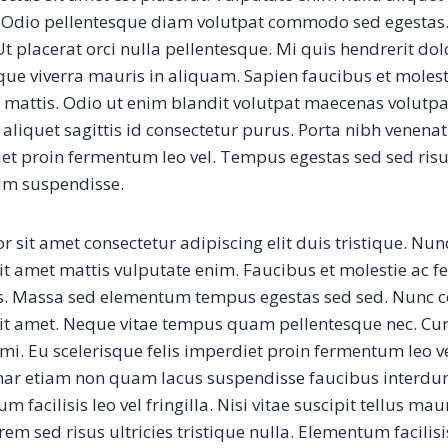
 Odio pellentesque diam volutpat commodo sed egestas.
 Ut placerat orci nulla pellentesque. Mi quis hendrerit d
sque viverra mauris in aliquam. Sapien faucibus et molest
 mattis. Odio ut enim blandit volutpat maecenas volutpat
it aliquet sagittis id consectetur purus. Porta nibh venenati
diet proin fermentum leo vel. Tempus egestas sed sed ri
im suspendisse.
 sit amet consectetur adipiscing elit duis tristique. Nu
it amet mattis vulputate enim. Faucibus et molestie ac fe
s. Massa sed elementum tempus egestas sed sed. Nunc 
sit amet. Neque vitae tempus quam pellentesque nec. Cu
mi. Eu scelerisque felis imperdiet proin fermentum leo v
ar etiam non quam lacus suspendisse faucibus interdu
 facilisis leo vel fringilla. Nisi vitae suscipit tellus ma
m sed risus ultricies tristique nulla. Elementum facilisis 