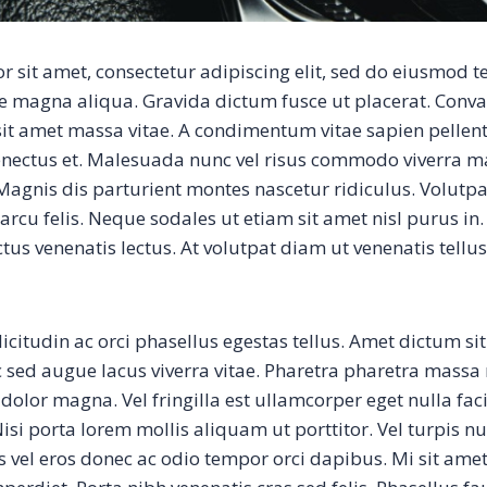
 sit amet, consectetur adipiscing elit, sed do eiusmod 
re magna aliqua. Gravida dictum fusce ut placerat. Conva
 sit amet massa vitae. A condimentum vitae sapien pellen
senectus et. Malesuada nunc vel risus commodo viverra 
agnis dis parturient montes nascetur ridiculus. Volutpa
rcu felis. Neque sodales ut etiam sit amet nisl purus in.
tus venenatis lectus. At volutpat diam ut venenatis tellu
icitudin ac orci phasellus egestas tellus. Amet dictum si
c sed augue lacus viverra vitae. Pharetra pharetra massa 
dolor magna. Vel fringilla est ullamcorper eget nulla faci
isi porta lorem mollis aliquam ut porttitor. Vel turpis n
is vel eros donec ac odio tempor orci dapibus. Mi sit ame