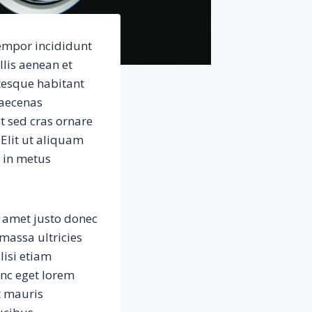
tempor incididunt
llis aenean et
tesque habitant
maecenas
t sed cras ornare
 Elit ut aliquam
s in metus
t amet justo donec
massa ultricies
lisi etiam
unc eget lorem
t mauris