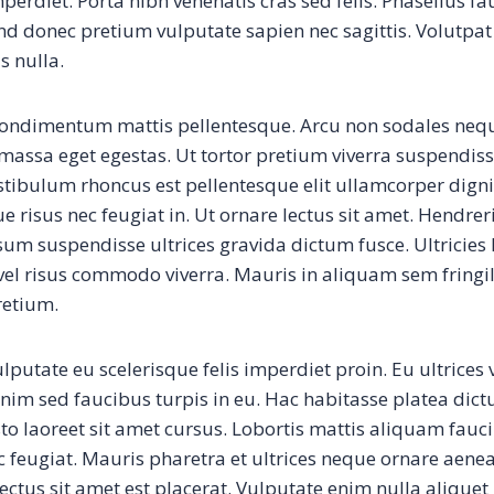
rdiet. Porta nibh venenatis cras sed felis. Phasellus fa
nd donec pretium vulputate sapien nec sagittis. Volutpat 
s nulla.
 condimentum mattis pellentesque. Arcu non sodales neq
massa eget egestas. Ut tortor pretium viverra suspendis
Vestibulum rhoncus est pellentesque elit ullamcorper dign
ue risus nec feugiat in. Ut ornare lectus sit amet. Hendre
sum suspendisse ultrices gravida dictum fusce. Ultricies 
el risus commodo viverra. Mauris in aliquam sem fringi
retium.
lputate eu scelerisque felis imperdiet proin. Eu ultrices 
Enim sed faucibus turpis in eu. Hac habitasse platea dic
sto laoreet sit amet cursus. Lobortis mattis aliquam fauc
 feugiat. Mauris pharetra et ultrices neque ornare aen
ctus sit amet est placerat. Vulputate enim nulla aliquet 