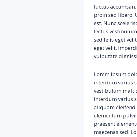
luctus accumsan.
proin sed libero.
est. Nunc sceleri
lectus vestibulum
sed felis eget vel
eget velit. Imper
vulputate digniss
Lorem ipsum dolor
interdum varius s
vestibulum matti
interdum varius 
aliquam eleifend 
elementum pulvin
praesent elementum
maecenas sed. Lore