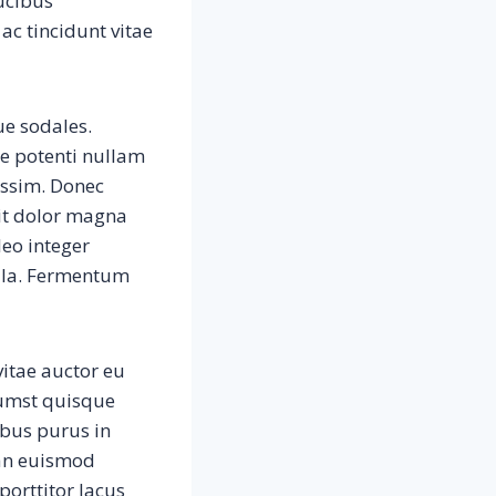
ucibus
ac tincidunt vitae
ue sodales.
se potenti nullam
issim. Donec
rit dolor magna
leo integer
lla. Fermentum
vitae auctor eu
tumst quisque
ibus purus in
ean euismod
porttitor lacus