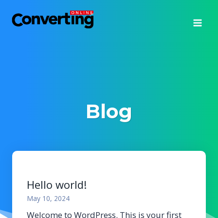
Skip
to
content
Blog
Hello world!
May 10, 2024
Welcome to WordPress. This is your first