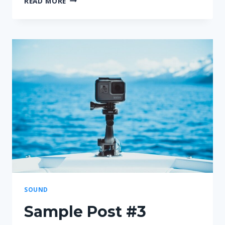
READ MORE
POSTS
#4
SOUND
Sample Post #3